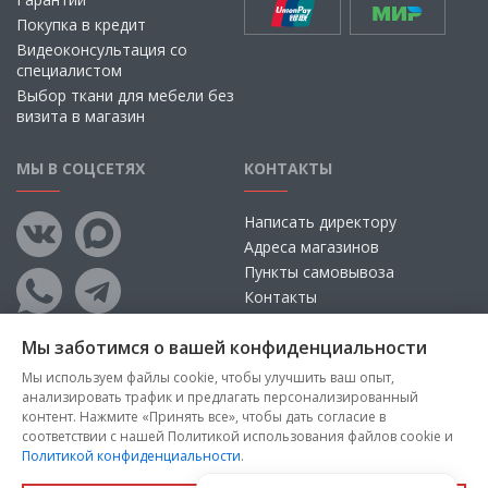
Покупка в кредит
Видеоконсультация со
специалистом
Выбор ткани для мебели без
визита в магазин
МЫ В СОЦСЕТЯХ
КОНТАКТЫ
Написать директору
Адреса магазинов
Пункты самовывоза
Контакты
Мы заботимся о вашей конфиденциальности
Мы используем файлы cookie, чтобы улучшить ваш опыт,
анализировать трафик и предлагать персонализированный
контент. Нажмите «Принять все», чтобы дать согласие в
соответствии с нашей Политикой использования файлов cookie и
Политикой конфиденциальности
.
Copyright © 2026, ООО «100 Диванов» — Все права защищены