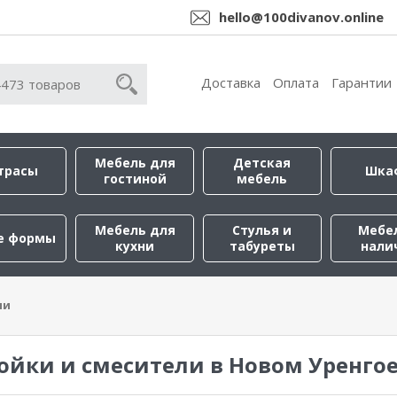
hello@100divanov.online
Доставка
Оплата
Гарантии
Мебель для
Детская
трасы
Шка
гостиной
мебель
Мебель для
Стулья и
Мебе
е формы
кухни
табуреты
нали
ли
ойки и смесители в Новом Уренго