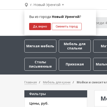
г. Новый Уренгой
Вы из города
Новый Уренгой
?
Да, верно
Сменить город
Мебель для
Мягкая мебель
Ма
спальни
Столы
Прихожая
Малы
письменные
Главная
Мебель для кухни
Мойки и смесите
Фильтры
М
Цены, руб.