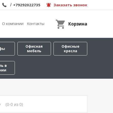
/
+79292022735
Заказать звонок
О компании
Контакты
Корзина
Офисная
Офисные
фы
мебель
кресла
ль в
чии
е
(0-0 из 0)