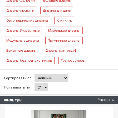
Диваны-дельфин
Большие диваны
Диваны-кровати
Диваны для дачи
Ортопедические диваны
Клик кляк
Диваны 3-х местные
Маленькие диваны
Модульные диваны
Пружинные диваны
Выкатные диваны
Диваны пантограф
Диваны без подлокотников
Трансформеры
Сортировать по
Показывать по
Фильтры
Раскрыть