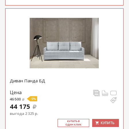
Диван Панда БД
Цена
46 500
-5%
44 175
выгода 2 325 р.
КУ­ПИТЬ В
КУПИТЬ
ОДИН КЛИК