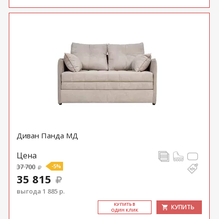
Диван Панда МД
Цена
37 700
-5%
35 815
выгода 1 885 р.
КУ­ПИТЬ В
КУПИТЬ
ОДИН КЛИК