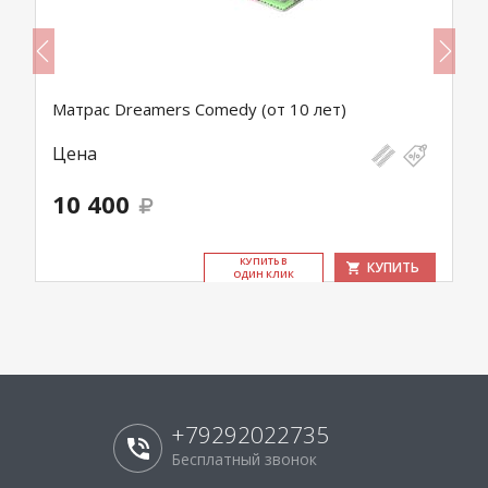
Матрас Dreamers Comedy (от 10 лет)
М
Цена
Ц
10 400
7
КУ­ПИТЬ В
КУПИТЬ
ОДИН КЛИК
+79292022735
Бесплатный звонок