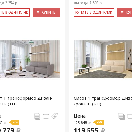
а 2 254 р.
выгода 7 603 р.
КУПИТЬ
КУ
ИТЬ В ОДИН КЛИК
КУ­ПИТЬ В ОДИН КЛИК
т 1 трансформер Диван-
Смарт 1 трансформер Див
ать (1П)
кровать (БП)
а
Цена
62
-5%
125 848
-5%
 779
119 555