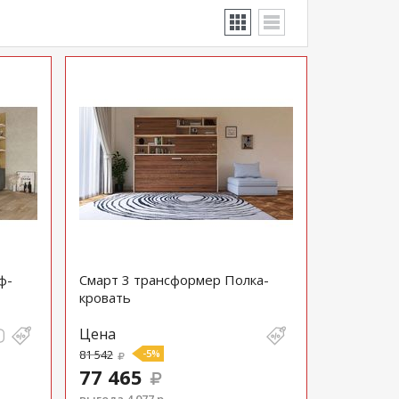
ф-
Смарт 3 трансформер Полка-
кровать
Цена
81 542
-5%
77 465