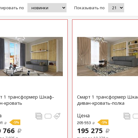
тировать по
Показывать по
т 1 трансформер Шкаф-
Смарт 1 трансформер Шка
н-кровать
диван-кровать-полка
а
Цена
01
-5%
205 553
-5%
 766
195 275