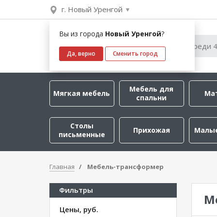
г. Новый Уренгой
Вы из города
Новый Уренгой
?
Да, верно
Сменить город
Мебель для
Мягкая мебель
Ма
спальни
Столы
Прихожая
Малы
письменные
Главная
Мебель-трансформер
Фильтры
М
Цены, руб.