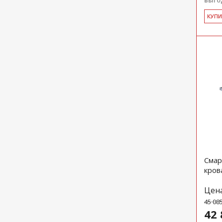
выгод
КУ­П
Смар
кров
Цен
45 08
42 