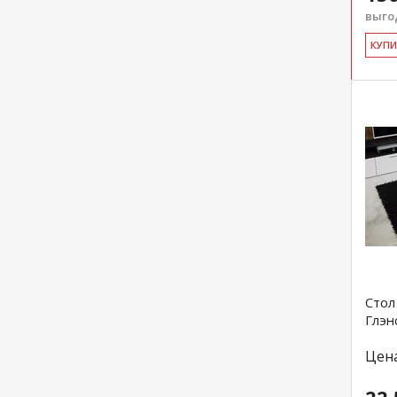
выгод
КУ­П
Стол
Глэн
Цен