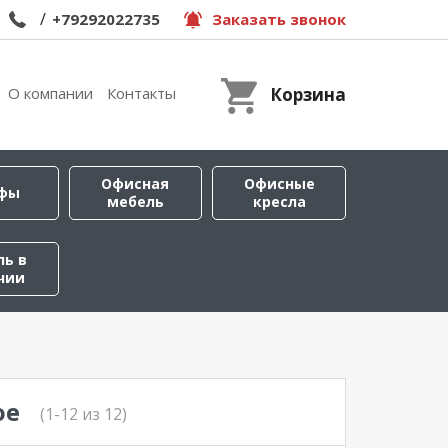
/
+79292022735
Заказать звонок
О компании
Контакты
Корзина
Офисная
Офисные
фы
мебель
кресла
ль в
чии
ое
(1-12 из 12)