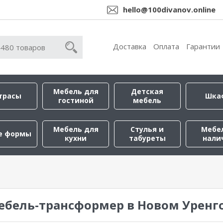
hello@100divanov.online
Доставка
Оплата
Гарантии
Мебель для
Детская
трасы
Шка
гостиной
мебель
Мебель для
Стулья и
Мебе
е формы
кухни
табуреты
нали
ебель-трансформер в Новом Уренг