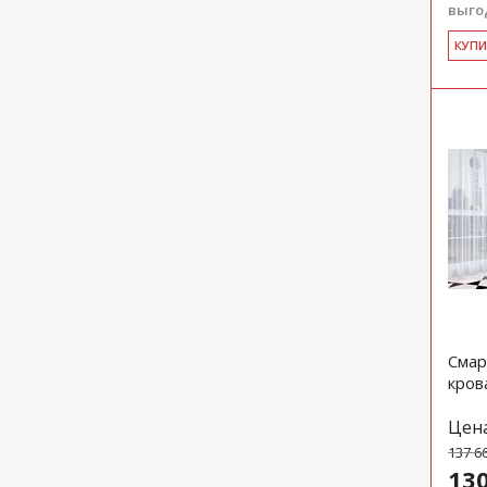
выгод
КУ­П
Смар
кров
Цен
137 6
130