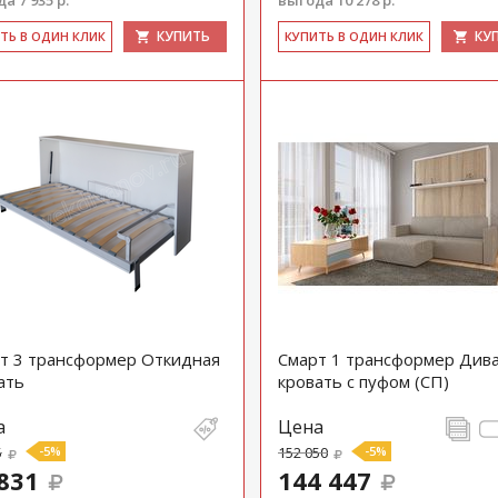
а 7 935 р.
выгода 10 278 р.
КУПИТЬ
КУ
ИТЬ В ОДИН КЛИК
КУ­ПИТЬ В ОДИН КЛИК
т 3 трансформер Откидная
Смарт 1 трансформер Див
ать
кровать с пуфом (СП)
а
Цена
5
-5%
152 050
-5%
831
144 447