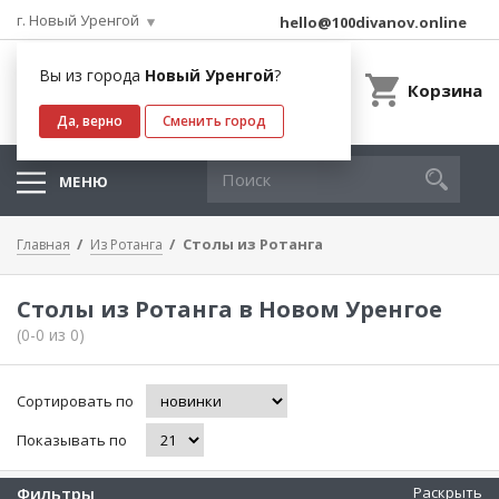
г. Новый Уренгой
hello@100divanov.online
Вы из города
Новый Уренгой
?
Корзина
Да, верно
Сменить город
МЕНЮ
Столы из Ротанга
Главная
Из Ротанга
Столы из Ротанга в Новом Уренгое
(0-0 из 0)
Сортировать по
Показывать по
Фильтры
Раскрыть