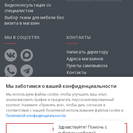
Видеоконсультация со
специалистом
Выбор ткани для мебели без
визита в магазин
МЫ В СОЦСЕТЯХ
КОНТАКТЫ
Написать директору
Адреса магазинов
Пункты самовывоза
Контакты
Мы заботимся о вашей конфиденциальности
Мы используем файлы cookie, чтобы улучшить ваш опыт,
анализировать трафик и предлагать персонализированный
контент. Нажмите «Принять все», чтобы дать согласие в
соответствии с нашей Политикой использования файлов cookie и
Политикой конфиденциальности
.
Copyright © 2026, ООО «100 Диванов» — Все права защищены
Администрация Сайта не несет ответственности за
Здравствуйте! Помочь с
Принять все
размещаемые Пользователями материалы, их содержание,
выбором мебели?